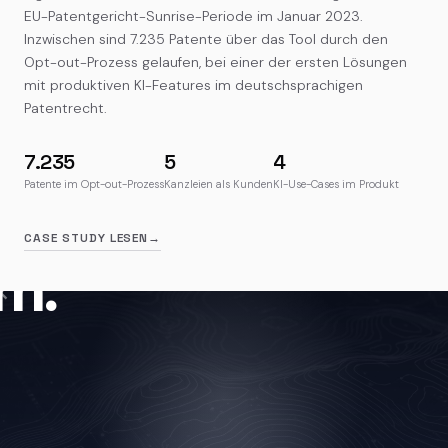
EU-Patentgericht-Sunrise-Periode im Januar 2023.
Inzwischen sind 7.235 Patente über das Tool durch den
Opt-out-Prozess gelaufen, bei einer der ersten Lösungen
mit produktiven KI-Features im deutschsprachigen
Patentrecht.
7.235
5
4
Patente im Opt-out-Prozess
Kanzleien als Kunden
KI-Use-Cases im Produkt
CASE STUDY LESEN
→
m.
×