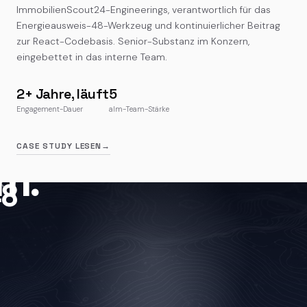
ImmobilienScout24-Engineerings, verantwortlich für das
Energieausweis-48-Werkzeug und kontinuierlicher Beitrag
zur React-Codebasis. Senior-Substanz im Konzern,
eingebettet in das interne Team.
2+ Jahre, läuft
5
Engagement-Dauer
alm-Team-Stärke
CASE STUDY LESEN
→
ausweis
m.
×
8