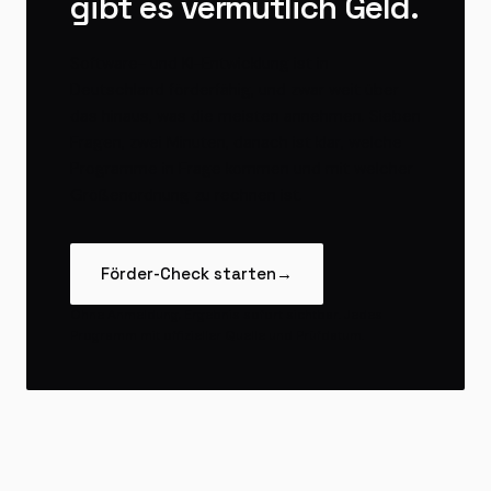
Software- und KI-Entwicklung ist in
Deutschland förderfähig, und zwar weit über
das hinaus, was die meisten annehmen. Sieben
Fragen, zwei Minuten, danach ist klar, welche
Programme in Frage kommen und mit welcher
Größenordnung zu rechnen ist.
Förder-Check starten
→
Ohne Anmeldung, Ergebnis sofort sichtbar. Jedes
Programm mit offizieller Quelle und Prüfdatum.