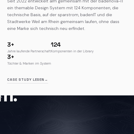
Seit 2022 entwickelt alm gemeinsam mit der badenova-IT
ein themable Design System mit 124 Komponenten, die
technische Basis, auf der sparstrom, badenIT und die
Stadtwerke Weil am Rhein gemeinsam laufen, ohne dass
eine Marke sich technisch neu erfindet.
3+
124
Jahre laufende Partnerschaft
Komponenten in der Library
3+
Töchter & Marken im System
CASE STUDY LESEN
→
m.
×