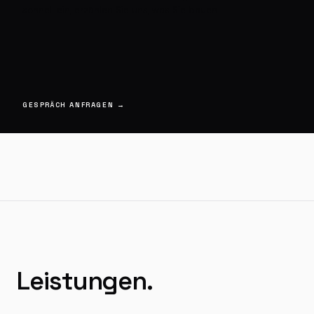
schnell ein, erzählen Sie uns, was Sie bauen.
GESPRÄCH ANFRAGEN
→
Leistungen.