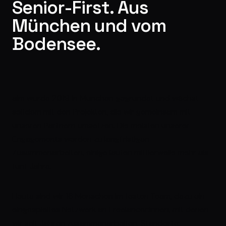
Senior-First. Aus
München und vom
Bodensee.
alm wurde 2019 in München gegründet und wächst
seitdem mit den Projekten, die wir gemeinsam mit
unseren Partnern umsetzen. Die meisten unserer
Engagements werden zu langfristigen
Zusammenarbeiten, einige laufen mittlerweile mehr als
fünf Jahre.
Heute sind wir 16 Menschen im festen Team, dazu ein
eingespieltes Netzwerk an Freelancer:innen, mit denen
wir seit Jahren zusammenarbeiten. Standorte: