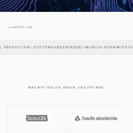
SCROLLEN
TS
AI SYSTEMS
INDEPENDENT
MUNICH-BORN
MISSION-CRITIC
WAS WIR TÄGLICH BAUEN. UND FÜR WEN.